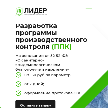
Разработка
ЗАЧЕМ
НУЖНА
программы
ОЦЕНКА
производственного
КАК
контроля
(ППК)
ПРОХОДИТ
ЧТО
На основании ст. 32 52-ФЗ
«О санитарно-
ПОЛУЧАЕТЕ
эпидемиологическом
благополучии населения»
От 150 руб. за параметр;
от 2 дней;
оформление протокола СЭС.
Оставить заявку